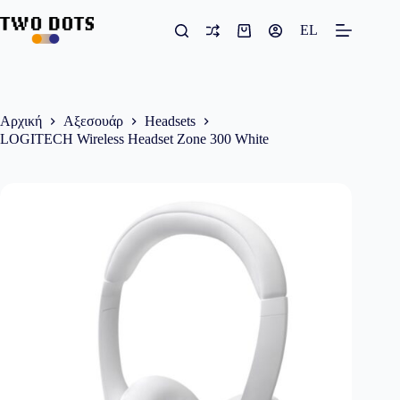
Μετάβαση
στο
EL
Καλάθι
περιεχόμενο
Αγορών
Αρχική
Αξεσουάρ
Headsets
LOGITECH Wireless Headset Zone 300 White