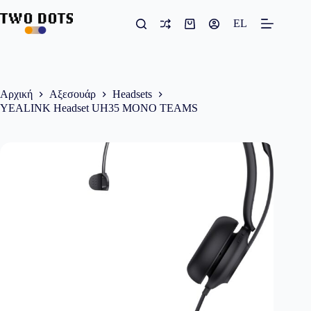
Μετάβαση
στο
EL
Καλάθι
περιεχόμενο
Αγορών
Αρχική
Αξεσουάρ
Headsets
YEALINK Headset UH35 MONO TEAMS