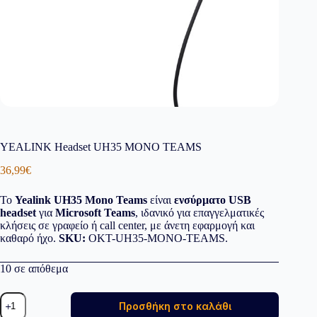
YEALINK Headset UH35 MONO TEAMS
36,99
€
Το
Yealink UH35 Mono Teams
είναι
ενσύρματο USB
headset
για
Microsoft Teams
, ιδανικό για επαγγελματικές
κλήσεις σε γραφείο ή call center, με άνετη εφαρμογή και
καθαρό ήχο.
SKU:
OKT-UH35-MONO-TEAMS.
10 σε απόθεμα
YEALINK
Προσθήκη στο καλάθι
Headset