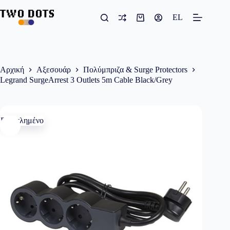
Μετάβαση
στο
EL
Καλάθι
περιεχόμενο
Αγορών
Αρχική
Αξεσουάρ
Πολύμπριζα & Surge Protectors
Legrand SurgeArrest 3 Outlets 5m Cable Black/Grey
Εξαντλημένο