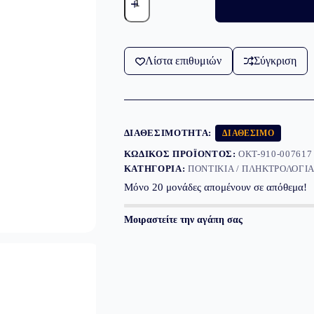
MX
Master
4
for
Business
Graphite
Λίστα επιθυμιών
Σύγκριση
ποσότητα
ΔΙΑΘΕΣΙΜΌΤΗΤΑ:
ΔΙΑΘΈΣΙΜΟ
ΚΩΔΙΚΌΣ ΠΡΟΪΌΝΤΟΣ:
OKT-910-007617
ΚΑΤΗΓΟΡΊΑ:
ΠΟΝΤΊΚΙΑ / ΠΛΗΚΤΡΟΛΌΓΙ
Μόνο
20
μονάδες απομένουν σε απόθεμα!
Μοιραστείτε την αγάπη σας