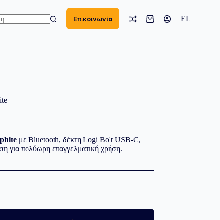
EL
Επικοινωνία
Καλάθι
Αγορών
ν
σματα
ite
phite
με Bluetooth, δέκτη Logi Bolt USB-C,
ση για πολύωρη επαγγελματική χρήση.