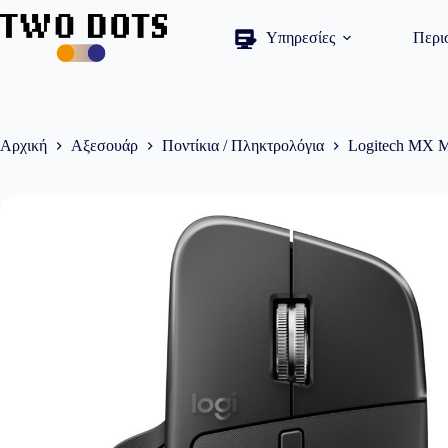
Μετάβαση
στο
Υπηρεσίες
Περι
περιεχόμενο
Αρχική
Αξεσουάρ
Ποντίκια / Πληκτρολόγια
Logitech MX Ma