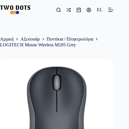
Μετάβαση
στο
EL
Καλάθι
περιεχόμενο
Αγορών
Αρχική
Αξεσουάρ
Ποντίκια / Πληκτρολόγια
LOGITECH Mouse Wireless M185 Grey