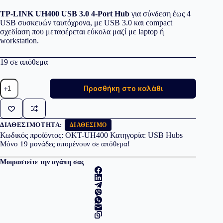
TP-LINK UH400 USB 3.0 4-Port Hub
για σύνδεση έως 4
USB συσκευών ταυτόχρονα, με USB 3.0 και compact
σχεδίαση που μεταφέρεται εύκολα μαζί με laptop ή
workstation.
19 σε απόθεμα
TP-
Προσθήκη στο καλάθι
LINK
UH400
USB
3.0
4-
ΔΙΑΘΕΣΙΜΌΤΗΤΑ:
ΔΙΑΘΈΣΙΜΟ
Port
Κωδικός προϊόντος:
OKT-UH400
Κατηγορία:
USB Hubs
Hub
Μόνο
19
μονάδες απομένουν σε απόθεμα!
ποσότητα
Μοιραστείτε την αγάπη σας