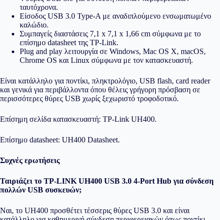
ταυτόχρονα.
Είσοδος USB 3.0 Type-A με αναδιπλούμενο ενσωματωμένο
καλώδιο.
Συμπαγείς διαστάσεις 7,1 x 7,1 x 1,66 cm σύμφωνα με το
επίσημο datasheet της TP-Link.
Plug and play λειτουργία σε Windows, Mac OS X, macOS,
Chrome OS και Linux σύμφωνα με τον κατασκευαστή.
Είναι κατάλληλο για ποντίκι, πληκτρολόγιο, USB flash, card reader
και γενικά για περιβάλλοντα όπου θέλεις γρήγορη πρόσβαση σε
περισσότερες θύρες USB χωρίς ξεχωριστό τροφοδοτικό.
Επίσημη σελίδα κατασκευαστή:
TP-Link UH400
.
Επίσημο datasheet:
UH400 Datasheet
.
Συχνές ερωτήσεις
Ταιριάζει το TP-LINK UH400 USB 3.0 4-Port Hub για σύνδεση
πολλών USB συσκευών;
Ναι, το UH400 προσθέτει τέσσερις θύρες USB 3.0 και είναι
κατάλληλο για καθημερινή σύνδεση περιφερειακών όπως ποντίκι,