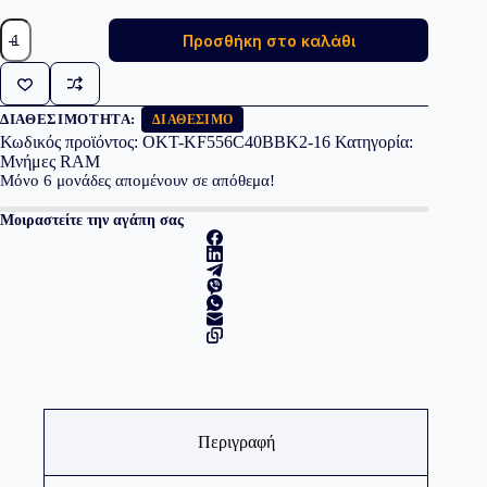
KINGSTON
Προσθήκη στο καλάθι
Memory
KF556C40BBK2-
16
FURY
Beast
ΔΙΑΘΕΣΙΜΌΤΗΤΑ:
ΔΙΑΘΈΣΙΜΟ
DDR5,
Κωδικός προϊόντος:
OKT-KF556C40BBK2-16
Κατηγορία:
5600MT/s,
Μνήμες RAM
16GB,
Μόνο
6
μονάδες απομένουν σε απόθεμα!
KIT
OF
Μοιραστείτε την αγάπη σας
2
ποσότητα
Περιγραφή