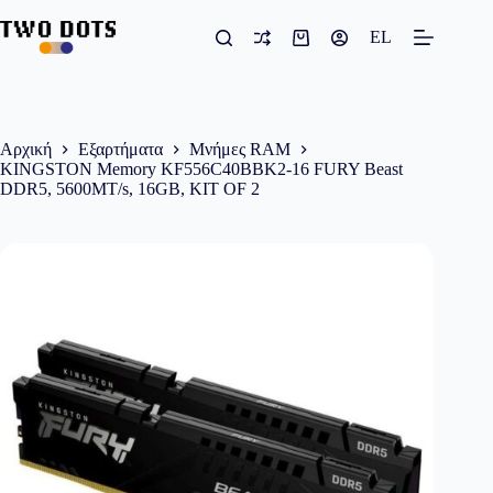
Μετάβαση
στο
EL
Καλάθι
περιεχόμενο
Αγορών
Αρχική
Εξαρτήματα
Μνήμες RAM
KINGSTON Memory KF556C40BBK2-16 FURY Beast
DDR5, 5600MT/s, 16GB, KIT OF 2