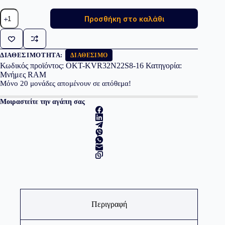
KINGSTON
Προσθήκη στο καλάθι
Memory
KVR32N22S8/16,
DDR4,
3200MT/s,
Single
ΔΙΑΘΕΣΙΜΌΤΗΤΑ:
ΔΙΑΘΈΣΙΜΟ
Rank,
Κωδικός προϊόντος:
OKT-KVR32N22S8-16
Κατηγορία:
16GB
Μνήμες RAM
ποσότητα
Μόνο
20
μονάδες απομένουν σε απόθεμα!
Μοιραστείτε την αγάπη σας
Περιγραφή