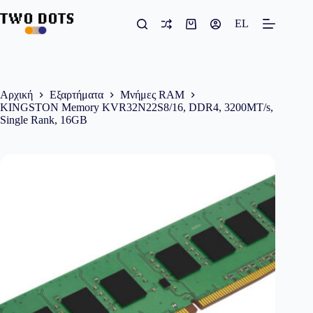
Μετάβαση
στο
EL
Καλάθι
περιεχόμενο
Αγορών
Αρχική
Εξαρτήματα
Μνήμες RAM
KINGSTON Memory KVR32N22S8/16, DDR4, 3200MT/s,
Single Rank, 16GB