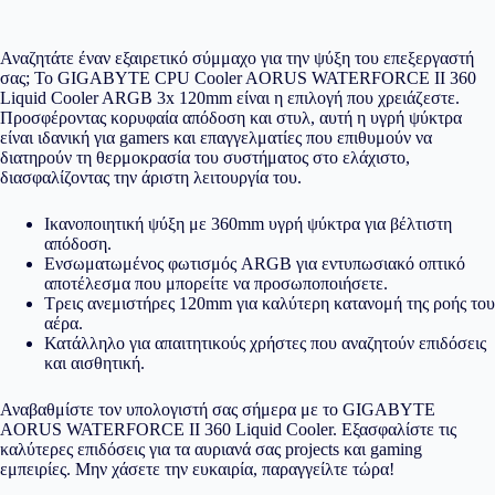
Αναζητάτε έναν εξαιρετικό σύμμαχο για την ψύξη του επεξεργαστή
σας; Το GIGABYTE CPU Cooler AORUS WATERFORCE II 360
Liquid Cooler ARGB 3x 120mm είναι η επιλογή που χρειάζεστε.
Προσφέροντας κορυφαία απόδοση και στυλ, αυτή η υγρή ψύκτρα
είναι ιδανική για gamers και επαγγελματίες που επιθυμούν να
διατηρούν τη θερμοκρασία του συστήματος στο ελάχιστο,
διασφαλίζοντας την άριστη λειτουργία του.
Ικανοποιητική ψύξη με 360mm υγρή ψύκτρα για βέλτιστη
απόδοση.
Ενσωματωμένος φωτισμός ARGB για εντυπωσιακό οπτικό
αποτέλεσμα που μπορείτε να προσωποποιήσετε.
Τρεις ανεμιστήρες 120mm για καλύτερη κατανομή της ροής του
αέρα.
Κατάλληλο για απαιτητικούς χρήστες που αναζητούν επιδόσεις
και αισθητική.
Αναβαθμίστε τον υπολογιστή σας σήμερα με το GIGABYTE
AORUS WATERFORCE II 360 Liquid Cooler. Εξασφαλίστε τις
καλύτερες επιδόσεις για τα αυριανά σας projects και gaming
εμπειρίες. Μην χάσετε την ευκαιρία, παραγγείλτε τώρα!