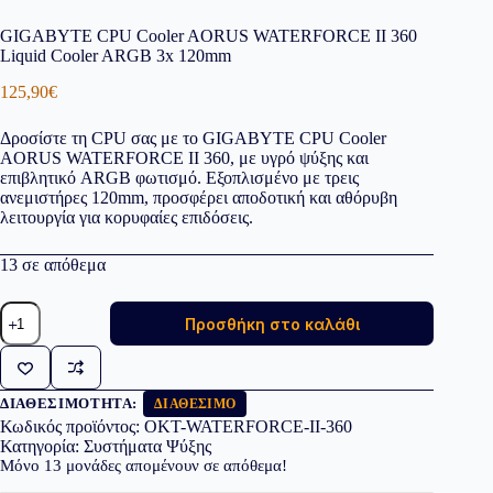
GIGABYTE CPU Cooler AORUS WATERFORCE II 360
Liquid Cooler ARGB 3x 120mm
125,90
€
Δροσίστε τη CPU σας με το GIGABYTE CPU Cooler
AORUS WATERFORCE II 360, με υγρό ψύξης και
επιβλητικό ARGB φωτισμό. Εξοπλισμένο με τρεις
ανεμιστήρες 120mm, προσφέρει αποδοτική και αθόρυβη
λειτουργία για κορυφαίες επιδόσεις.
13 σε απόθεμα
GIGABYTE
Προσθήκη στο καλάθι
CPU
Cooler
AORUS
WATERFORCE
II
ΔΙΑΘΕΣΙΜΌΤΗΤΑ:
ΔΙΑΘΈΣΙΜΟ
360
Κωδικός προϊόντος:
OKT-WATERFORCE-II-360
Liquid
Κατηγορία:
Συστήματα Ψύξης
Cooler
Μόνο
13
μονάδες απομένουν σε απόθεμα!
ARGB