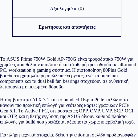
Αξιολογήσεις (0)
Ερωτήσεις και απαντήσεις
Το ASUS Prime 750W Gold AP-750G είναι τροφοδοτικό 750W για
χρήστες που θέλουν αποδοτική και σταθερή τροφοδοσία σε all-round
PC, workstation ή gaming σύστημα. Η πιστοποίηση 80Plus Gold
βοηθά στη χαμηλότερη απώλεια ενέργειας, ενώ τα premium
components και τα dual ball fan bearings στοχεύουν σε ανθεκτική
λειτουργία με μειωμένο θόρυβο.
Η συμβατότητα ATX 3.1 και το bundled 16-pin PCIe καλώδιο το
κάνουν πιο πρακτική επιλογή για νεότερες κάρτες γραφικών PCIe
Gen 5.1. Το Active PFC, οι προστασίες OPP, OVP, UVP, SCP, OCP
και OTP, και η 8ετής εγγύηση της ASUS δίνουν καθαρό πλαίσιο
επιλογής για build που χρειάζεται αξιοπιστία χωρίς υπερβολική ισχύ.
Για πλήρη τεχνικά στοιχεία, δείτε την
επίσημη σελίδα προδιαγραφών