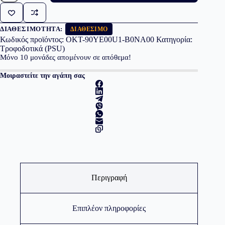
750W
Gold
AP-
750G
ΔΙΑΘΕΣΙΜΌΤΗΤΑ:
ΔΙΑΘΈΣΙΜΟ
ποσότητα
Κωδικός προϊόντος:
OKT-90YE00U1-B0NA00
Κατηγορία:
Τροφοδοτικά (PSU)
Μόνο
10
μονάδες απομένουν σε απόθεμα!
Μοιραστείτε την αγάπη σας
Περιγραφή
Επιπλέον πληροφορίες