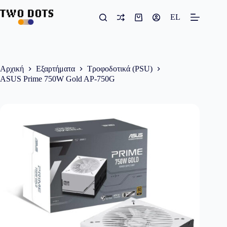
Μετάβαση
στο
EL
Καλάθι
περιεχόμενο
Αγορών
Αρχική
Εξαρτήματα
Τροφοδοτικά (PSU)
ASUS Prime 750W Gold AP-750G