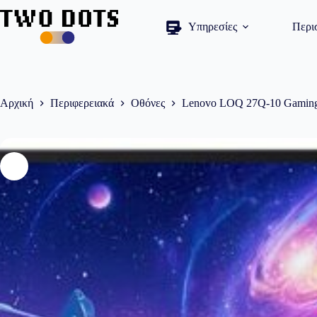
Μετάβαση
στο
Υπηρεσίες
Περι
περιεχόμενο
Αρχική
Περιφερειακά
Οθόνες
Lenovo LOQ 27Q-10 Gaming