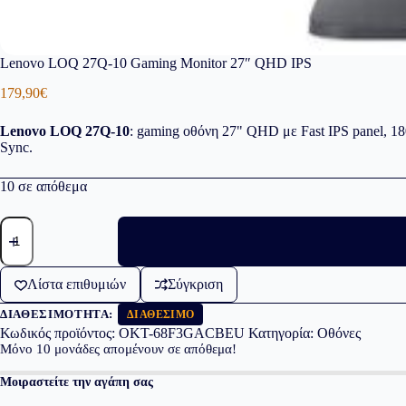
Lenovo LOQ 27Q-10 Gaming Monitor 27″ QHD IPS
179,90
€
Lenovo LOQ 27Q-10
: gaming οθόνη 27" QHD με Fast IPS panel,
Sync.
10 σε απόθεμα
Lenovo
LOQ
27Q-
10
Λίστα επιθυμιών
Σύγκριση
Gaming
Monitor
ΔΙΑΘΕΣΙΜΌΤΗΤΑ:
27"
ΔΙΑΘΈΣΙΜΟ
QHD
Κωδικός προϊόντος:
OKT-68F3GACBEU
Κατηγορία:
Οθόνες
IPS
Μόνο
10
μονάδες απομένουν σε απόθεμα!
ποσότητα
Μοιραστείτε την αγάπη σας