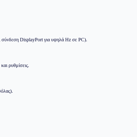
 σύνδεση DisplayPort για υψηλά Hz σε PC).
και ρυθμίσεις.
σόλας).