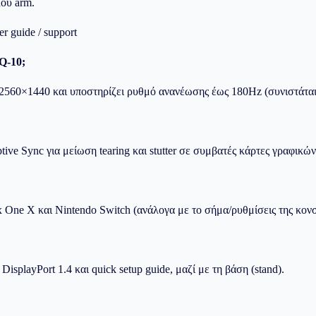
ου arm.
er guide / support
Q-10;
2560×1440 και υποστηρίζει ρυθμό ανανέωσης έως 180Hz (συνιστάται
 Sync για μείωση tearing και stutter σε συμβατές κάρτες γραφικών 
x One X και Nintendo Switch (ανάλογα με το σήμα/ρυθμίσεις της κον
splayPort 1.4 και quick setup guide, μαζί με τη βάση (stand).