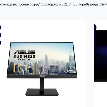
enovo και τις προδιαγραφές/παραπομπές PSREF που παραθέτουμε στην