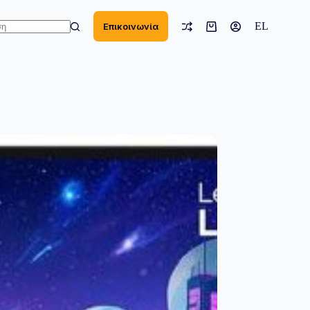
EL
Επικοινωνία
Καλάθι
Αγορών
ν
σματα