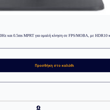
 180Hz και 0.5ms MPRT για ομαλή κίνηση σε FPS/MOBA, με HDR10 
Προσθήκη στο καλάθι