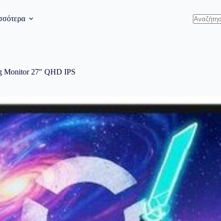
σσότερα
Δεν
υπάρχου
αποτελέ
 Monitor 27″ QHD IPS