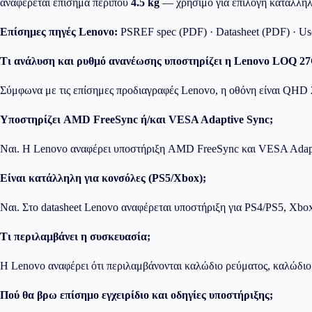
αναφέρεται επίσημα περίπου
4.5 kg
— χρήσιμο για επιλογή κατάλληλ
Επίσημες πηγές Lenovo:
PSREF spec (PDF)
·
Datasheet (PDF)
·
Us
Τι ανάλυση και ρυθμό ανανέωσης υποστηρίζει η Lenovo LOQ 27
Σύμφωνα με τις επίσημες προδιαγραφές Lenovo, η οθόνη είναι QHD 
Υποστηρίζει AMD FreeSync ή/και VESA Adaptive Sync;
Ναι. Η Lenovo αναφέρει υποστήριξη AMD FreeSync και VESA Adaptive
Είναι κατάλληλη για κονσόλες (PS5/Xbox);
Ναι. Στο datasheet Lenovo αναφέρεται υποστήριξη για PS4/PS5, Xbo
Τι περιλαμβάνει η συσκευασία;
Η Lenovo αναφέρει ότι περιλαμβάνονται καλώδιο ρεύματος, καλώδιο Di
Πού θα βρω επίσημο εγχειρίδιο και οδηγίες υποστήριξης;