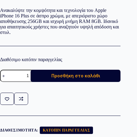
Ανακαλύψτε την κομψότητα και τεχνολογία του Apple
iPhone 16 Plus σε άσπρο χρώμα, με απεριόριστο χώρο
αποθήκευσης 256GB και ισχυρή μνήμη RAM 8GB. Ιδανικό
για απαιτητικούς χρήστες που αναζητούν υψηλή απόδοση και
στυλ.
Διαθέσιμο κατόπιν παραγγελίας
Apple
Προσθήκη στο καλάθι
iPhone
16
Plus
(8GB/256GB)
White
ποσότητα
ΔΙΑΘΕΣΙΜΌΤΗΤΑ:
ΚΑΤΌΠΙΝ ΠΑΡΑΓΓΕΛΊΑΣ