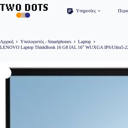
Μετάβαση
στο
Υπηρεσίες
Περι
περιεχόμενο
Αρχική
Υπολογιστές - Smartphones
Laptop
LENOVO Laptop ThinkBook 16 G8 IAL 16” WUXGA IPS/Ultra5-225