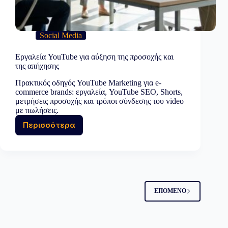
Social Media
Εργαλεία YouTube για αύξηση της προσοχής και
της απήχησης
Πρακτικός οδηγός YouTube Marketing για e-
commerce brands: εργαλεία, YouTube SEO, Shorts,
μετρήσεις προσοχής και τρόποι σύνδεσης του video
με πωλήσεις.
Περισσότερα
Εργαλεία
YouTube
για
αύξηση
της
προσοχής
και
ΕΠΌΜΕΝΟ
της
απήχησης