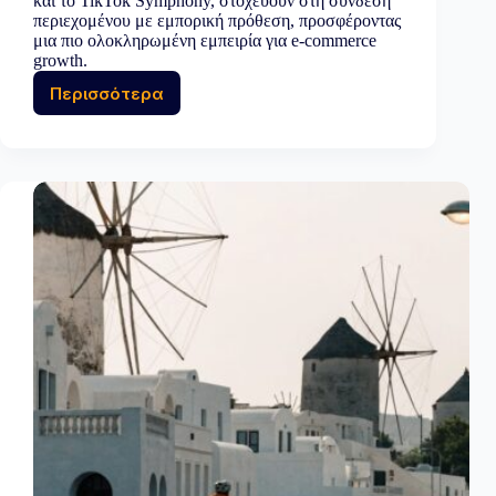
και το TikTok Symphony, στοχεύουν στη σύνδεση
περιεχομένου με εμπορική πρόθεση, προσφέροντας
μια πιο ολοκληρωμένη εμπειρία για e-commerce
growth.
Περισσότερα
Από
το
περιεχόμενο
στη
μετατροπή:
τα
νέα
ολοκληρωμένα
εργαλεία
πωλήσεων
του
TikTok