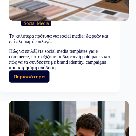
Social Media
Τα καλύτερα πρότυπα για social media: δωρεάν και
επί πληρωμή επιλογές
Πώς να επιλέξετε social media templates για e-
commerce, πότε αξίζουν τα δωρεάν ή paid packs και
πώς να τα συνδέσετε με brand identity, campaigns
και μετρήσιμη απόδοση.
Περισσότερα
Τα
καλύτερα
πρότυπα
για
social
media:
δωρεάν
και
επί
πληρωμή