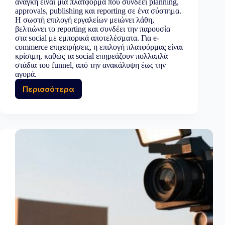
ανάγκη είναι μια πλατφόρμα που συνδέει planning,
approvals, publishing και reporting σε ένα σύστημα.
Η σωστή επιλογή εργαλείων μειώνει λάθη,
βελτιώνει το reporting και συνδέει την παρουσία
στα social με εμπορικά αποτελέσματα. Για e-
commerce επιχειρήσεις, η επιλογή πλατφόρμας είναι
κρίσιμη, καθώς τα social επηρεάζουν πολλαπλά
στάδια του funnel, από την ανακάλυψη έως την
αγορά.
Περισσότερα
Τα
καλύτερα
εργαλεία
διαχείρισης
social
media
για
επιχειρήσεις