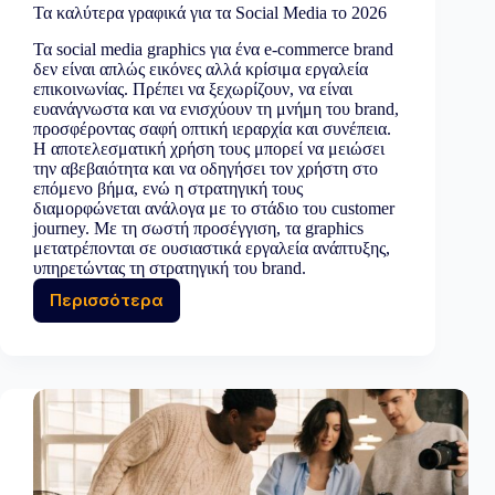
Τα καλύτερα γραφικά για τα Social Media το 2026
Τα social media graphics για ένα e-commerce brand
δεν είναι απλώς εικόνες αλλά κρίσιμα εργαλεία
επικοινωνίας. Πρέπει να ξεχωρίζουν, να είναι
ευανάγνωστα και να ενισχύουν τη μνήμη του brand,
προσφέροντας σαφή οπτική ιεραρχία και συνέπεια.
Η αποτελεσματική χρήση τους μπορεί να μειώσει
την αβεβαιότητα και να οδηγήσει τον χρήστη στο
επόμενο βήμα, ενώ η στρατηγική τους
διαμορφώνεται ανάλογα με το στάδιο του customer
journey. Με τη σωστή προσέγγιση, τα graphics
μετατρέπονται σε ουσιαστικά εργαλεία ανάπτυξης,
υπηρετώντας τη στρατηγική του brand.
Περισσότερα
Τα
καλύτερα
γραφικά
για
τα
Social
Media
το
2026