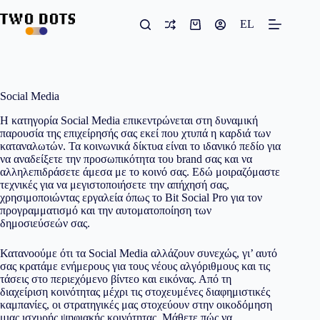
Μετάβαση
στο
EL
Καλάθι
περιεχόμενο
Αγορών
Social Media
Η κατηγορία Social Media επικεντρώνεται στη δυναμική
παρουσία της επιχείρησής σας εκεί που χτυπά η καρδιά των
καταναλωτών. Τα κοινωνικά δίκτυα είναι το ιδανικό πεδίο για
να αναδείξετε την προσωπικότητα του brand σας και να
αλληλεπιδράσετε άμεσα με το κοινό σας.
Εδώ μοιραζόμαστε
τεχνικές για να μεγιστοποιήσετε την απήχησή σας,
χρησιμοποιώντας εργαλεία όπως το Bit Social Pro για τον
προγραμματισμό και την αυτοματοποίηση των
δημοσιεύσεών σας
.
Κατανοούμε ότι τα Social Media αλλάζουν συνεχώς, γι’ αυτό
σας κρατάμε ενήμερους για τους νέους αλγόριθμους και τις
τάσεις στο περιεχόμενο βίντεο και εικόνας. Από τη
διαχείριση κοινότητας μέχρι τις στοχευμένες διαφημιστικές
καμπανίες, οι στρατηγικές μας στοχεύουν στην οικοδόμηση
μιας ισχυρής ψηφιακής κοινότητας. Μάθετε πώς να