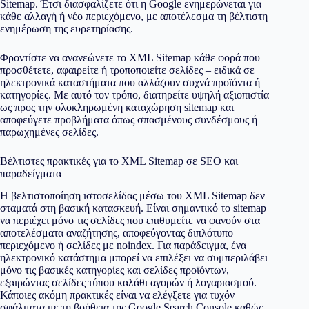
Sitemap. Έτσι διασφαλίζετε ότι η Google ενημερώνεται για
κάθε αλλαγή ή νέο περιεχόμενο, με αποτέλεσμα τη βέλτιστη
ενημέρωση της ευρετηρίασης.
Φροντίστε να ανανεώνετε το XML Sitemap κάθε φορά που
προσθέτετε, αφαιρείτε ή τροποποιείτε σελίδες – ειδικά σε
ηλεκτρονικά καταστήματα που αλλάζουν συχνά προϊόντα ή
κατηγορίες. Με αυτό τον τρόπο, διατηρείτε υψηλή αξιοπιστία
ως προς την ολοκληρωμένη καταχώρηση sitemap και
αποφεύγετε προβλήματα όπως σπασμένους συνδέσμους ή
παρωχημένες σελίδες.
Βέλτιστες πρακτικές για το XML Sitemap σε SEO και
παραδείγματα
Η βελτιστοποίηση ιστοσελίδας μέσω του XML Sitemap δεν
σταματά στη βασική κατασκευή. Είναι σημαντικό το sitemap
να περιέχει μόνο τις σελίδες που επιθυμείτε να φανούν στα
αποτελέσματα αναζήτησης, αποφεύγοντας διπλότυπο
περιεχόμενο ή σελίδες με noindex. Για παράδειγμα, ένα
ηλεκτρονικό κατάστημα μπορεί να επιλέξει να συμπεριλάβει
μόνο τις βασικές κατηγορίες και σελίδες προϊόντων,
εξαιρώντας σελίδες τύπου καλάθι αγορών ή λογαριασμού.
Κάποιες ακόμη πρακτικές είναι να ελέγξετε για τυχόν
σφάλματα με τη βοήθεια της Google Search Console καθώς