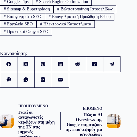
#
Google Tips
#
Search Engine Optimization
#
Sitemap & Ευρετηρίαση
#
Βελτιστοποίηση Ιστοσελίδων
#
Εισαγωγή στο SEO
#
Επαγγελματική Προώθηση Eshop
#
Εργαλεία SEO
#
Ηλεκτρονικά Καταστήματα
#
Πρακτικοί Οδηγοί SEO
Κοινοποίηση:
ΠΡΟΗΓΟΎΜΕΝΟ
ΕΠΌΜΕΝΟ
Γιατί οι
Πώς οι AI
ανταγωνιστές
Overviews της
κερδίζουν στη μάχη
Google επηρεάζουν
της ΤΝ στις
την επισκεψιμότητα
μηχανές
ιστοσελίδων
αναζήτησης