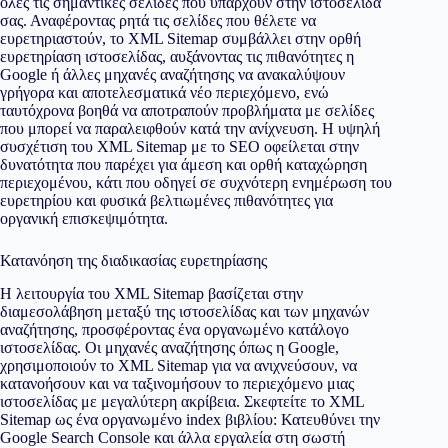
όλες τις σημαντικές σελίδες που υπάρχουν στην ιστοσελίδα
σας. Αναφέροντας ρητά τις σελίδες που θέλετε να
ευρετηριαστούν, το XML Sitemap συμβάλλει στην ορθή
ευρετηρίαση ιστοσελίδας, αυξάνοντας τις πιθανότητες η
Google ή άλλες μηχανές αναζήτησης να ανακαλύψουν
γρήγορα και αποτελεσματικά νέο περιεχόμενο, ενώ
ταυτόχρονα βοηθά να αποτραπούν προβλήματα με σελίδες
που μπορεί να παραλειφθούν κατά την ανίχνευση. Η υψηλή
συσχέτιση του XML Sitemap με το SEO οφείλεται στην
δυνατότητα που παρέχει για άμεση και ορθή καταχώρηση
περιεχομένου, κάτι που οδηγεί σε συχνότερη ενημέρωση του
ευρετηρίου και φυσικά βελτιωμένες πιθανότητες για
οργανική επισκεψιμότητα.
Κατανόηση της διαδικασίας ευρετηρίασης
Η λειτουργία του XML Sitemap βασίζεται στην
διαμεσολάβηση μεταξύ της ιστοσελίδας και των μηχανών
αναζήτησης, προσφέροντας ένα οργανωμένο κατάλογο
ιστοσελίδας. Οι μηχανές αναζήτησης όπως η Google,
χρησιμοποιούν το XML Sitemap για να ανιχνεύσουν, να
κατανοήσουν και να ταξινομήσουν το περιεχόμενο μιας
ιστοσελίδας με μεγαλύτερη ακρίβεια. Σκεφτείτε το XML
Sitemap ως ένα οργανωμένο index βιβλίου: Κατευθύνει την
Google Search Console και άλλα εργαλεία στη σωστή