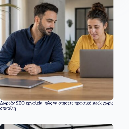
Δωρεάν SEO εργαλεία: πώς να στήσετε πρακτικό stack χωρίς
σπατάλη