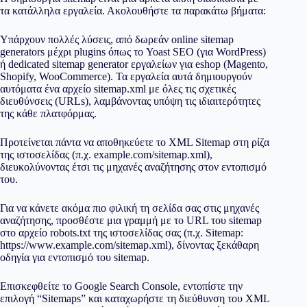
τα κατάλληλα εργαλεία. Ακολουθήστε τα παρακάτω βήματα:
Υπάρχουν πολλές λύσεις, από δωρεάν online sitemap
generators μέχρι plugins όπως το Yoast SEO (για WordPress)
ή dedicated sitemap generator εργαλείων για eshop (Magento,
Shopify, WooCommerce). Τα εργαλεία αυτά δημιουργούν
αυτόματα ένα αρχείο sitemap.xml με όλες τις σχετικές
διευθύνσεις (URLs), λαμβάνοντας υπόψη τις ιδιαιτερότητες
της κάθε πλατφόρμας.
Προτείνεται πάντα να αποθηκεύετε το XML Sitemap στη ρίζα
της ιστοσελίδας (π.χ. example.com/sitemap.xml),
διευκολύνοντας έτσι τις μηχανές αναζήτησης στον εντοπισμό
του.
Για να κάνετε ακόμα πιο φιλική τη σελίδα σας στις μηχανές
αναζήτησης, προσθέστε μια γραμμή με το URL του sitemap
στο αρχείο robots.txt της ιστοσελίδας σας (π.χ. Sitemap:
https://www.example.com/sitemap.xml), δίνοντας ξεκάθαρη
οδηγία για εντοπισμό του sitemap.
Επισκεφθείτε το Google Search Console, εντοπίστε την
επιλογή “Sitemaps” και καταχωρήστε τη διεύθυνση του XML