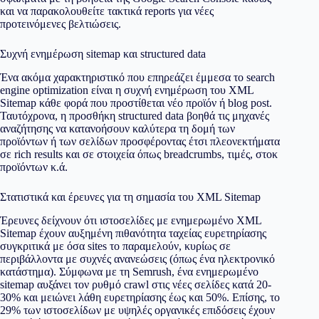
και να παρακολουθείτε τακτικά reports για νέες
προτεινόμενες βελτιώσεις.
Συχνή ενημέρωση sitemap και structured data
Ένα ακόμα χαρακτηριστικό που επηρεάζει έμμεσα το search
engine optimization είναι η συχνή ενημέρωση του XML
Sitemap κάθε φορά που προστίθεται νέο προϊόν ή blog post.
Ταυτόχρονα, η προσθήκη structured data βοηθά τις μηχανές
αναζήτησης να κατανοήσουν καλύτερα τη δομή των
προϊόντων ή των σελίδων προσφέροντας έτσι πλεονεκτήματα
σε rich results και σε στοιχεία όπως breadcrumbs, τιμές, στοκ
προϊόντων κ.ά.
Στατιστικά και έρευνες για τη σημασία του XML Sitemap
Έρευνες δείχνουν ότι ιστοσελίδες με ενημερωμένο XML
Sitemap έχουν αυξημένη πιθανότητα ταχείας ευρετηρίασης
συγκριτικά με όσα sites το παραμελούν, κυρίως σε
περιβάλλοντα με συχνές ανανεώσεις (όπως ένα ηλεκτρονικό
κατάστημα). Σύμφωνα με τη Semrush, ένα ενημερωμένο
sitemap αυξάνει τον ρυθμό crawl στις νέες σελίδες κατά 20-
30% και μειώνει λάθη ευρετηρίασης έως και 50%. Επίσης, το
29% των ιστοσελίδων με υψηλές οργανικές επιδόσεις έχουν