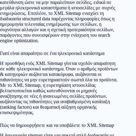
κατεύθυνση ώστε να μην παραλείπουν σελίδες, ειδικά σε
μεγάλα
ηλεκτρονικά καταστήματα
ή
ιστοσελίδες
με συχνές
ενημερώσεις. Επιπλέον, το XML Sitemap ενισχύει τη
διαδικασία structured data παρέχοντας πληροφορίες όπως η
ημερομηνία τελευταίας ενημέρωσης των σελίδων, η
συχνότητα αλλαγών και η σχετική προτεραιότητα σελίδων,
παράγοντες που συνεισφέρουν στην ενίσχυση του search
engine optimization.
Γιατί είναι απαραίτητο σε ένα ηλεκτρονικό κατάστημα
Η προσθήκη ενός XML Sitemap γίνεται σχεδόν απαραίτητη
σε κάθε ηλεκτρονικό κατάστημα. Όταν ο αριθμός προϊόντων
& κατηγοριών αυξάνεται κατακόρυφα, αυξάνονται οι
πιθανότητες να μην ευρετηριαστούν σωστά όλα τα προϊόντα.
Με το XML Sitemap, η ευρετηρίαση ιστοσελίδας
βελτιστοποιείται καθώς κατευθύνονται οι μηχανές
αναζήτησης σε νέες ή ανανεωμένες σελίδες προϊόντων,
αυξάνοντας τις πιθανότητες για αναβαθμισμένη κατάταξη
(ranking factors) και θεαματική αύξηση οργανικής
επισκεψιμότητας.
Πώς να δημιουργήσετε και να υποβάλετε το XML Sitemap
Η δημιουργία sitemap είναι μια αρκετά απλή διαδικασία με