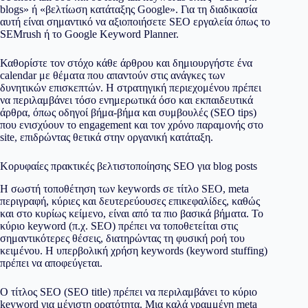
blogs» ή «βελτίωση κατάταξης Google». Για τη διαδικασία
αυτή είναι σημαντικό να αξιοποιήσετε SEO εργαλεία όπως το
SEMrush ή το Google Keyword Planner.
Καθορίστε τον στόχο κάθε άρθρου και δημιουργήστε ένα
calendar με θέματα που απαντούν στις ανάγκες των
δυνητικών επισκεπτών. Η στρατηγική περιεχομένου πρέπει
να περιλαμβάνει τόσο ενημερωτικά όσο και εκπαιδευτικά
άρθρα, όπως οδηγοί βήμα-βήμα και συμβουλές (SEO tips)
που ενισχύουν το engagement και τον χρόνο παραμονής στο
site, επιδρώντας θετικά στην οργανική κατάταξη.
Κορυφαίες πρακτικές βελτιστοποίησης SEO για blog posts
Η σωστή τοποθέτηση των keywords σε τίτλο SEO, meta
περιγραφή, κύριες και δευτερεύουσες επικεφαλίδες, καθώς
και στο κυρίως κείμενο, είναι από τα πιο βασικά βήματα. To
κύριο keyword (π.χ. SEO) πρέπει να τοποθετείται στις
σημαντικότερες θέσεις, διατηρώντας τη φυσική ροή του
κειμένου. Η υπερβολική χρήση keywords (keyword stuffing)
πρέπει να αποφεύγεται.
Ο τίτλος SEO (SEO title) πρέπει να περιλαμβάνει το κύριο
keyword για μέγιστη ορατότητα. Μια καλά γραμμένη meta