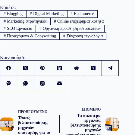
Ετικέτες
#
Blogging
#
Digital Marketing
#
Ecommerce
#
Marketing στρατηγικές
#
Online επιχειρηματικότητα
#
SEO Εργαλεία
#
Οργανική προώθηση ιστοσελίδων
#
Περιεχόμενο & Copywriting
#
Σύγχρονη τεχνολογία
Κοινοποίηση:
ΕΠΌΜΕΝΟ
ΠΡΟΗΓΟΎΜΕΝΟ
Τα καλύτερα
Τάσεις
εργαλεία
βελτιστοποίησης
βελτιστοποίησης
μηχανών
μηχανών
απάντησης για το
απαντήσεων για το