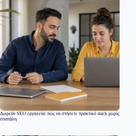
Δωρεάν SEO εργαλεία: πώς να στήσετε πρακτικό stack χωρίς
σπατάλη