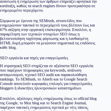
ανανέωση ή ενημέρωση των άρθρων επηρεάζει αρνητικά την
κατάταξη, καθώς τα search engines δίνουν προτεραιότητα σε
ενημερωμένο περιεχόμενο.
Σύμφωνα με έρευνα της SEMrush, ιστοσελίδες που
ενημερώνουν τακτικά το περιεχόμενό τους βλέπουν έως και
67% αύξηση στην οργανική επισκεψιμότητα. Επιπλέον, η
παραμέληση των τεχνικών στοιχείων SEO όπως η
βελτιστοποίηση ταχύτητας φόρτωσης και η λανθασμένη
HTML δομή μπορούν να μειώσουν σημαντικά τις επιδόσεις
κάθε blog.
SEO εργαλεία και πηγές για επαγγελματίες
Η στρατηγική SEO στηρίζεται σε αξιόπιστα SEO εργαλεία
που παρέχουν πληροφορίες για keywords, ανάλυση
ανταγωνισμού, τεχνικό SEO audit και παρακολούθηση
rankings. Το SEMrush, το Ahrefs και το Google Search
Console αποτελούν κορυφαίες επιλογές για επαγγελματίες
bloggers ή ιδιοκτήτες
ηλεκτρονικών καταστημάτων
.
Επιπλέον, αξιόλογες πηγές ενημέρωσης όπως το official blog
της Google, το Moz blog και το Search Engine Journal,
παρέχουν τακτικές ενημερώσεις σχετικά με νέες τάσεις,