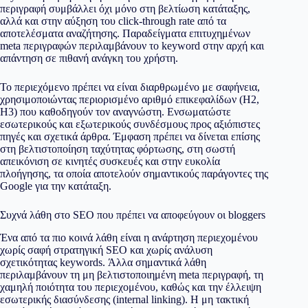
περιγραφή συμβάλλει όχι μόνο στη βελτίωση κατάταξης,
αλλά και στην αύξηση του click-through rate από τα
αποτελέσματα αναζήτησης. Παραδείγματα επιτυχημένων
meta περιγραφών περιλαμβάνουν το keyword στην αρχή και
απάντηση σε πιθανή ανάγκη του χρήστη.
Το περιεχόμενο πρέπει να είναι διαρθρωμένο με σαφήνεια,
χρησιμοποιώντας περιορισμένο αριθμό επικεφαλίδων (H2,
H3) που καθοδηγούν τον αναγνώστη. Ενσωματώστε
εσωτερικούς και εξωτερικούς συνδέσμους προς αξιόπιστες
πηγές και σχετικά άρθρα. Έμφαση πρέπει να δίνεται επίσης
στη βελτιστοποίηση ταχύτητας φόρτωσης, στη σωστή
απεικόνιση σε κινητές συσκευές και στην ευκολία
πλοήγησης, τα οποία αποτελούν σημαντικούς παράγοντες της
Google για την κατάταξη.
Συχνά λάθη στο SEO που πρέπει να αποφεύγουν οι bloggers
Ένα από τα πιο κοινά λάθη είναι η ανάρτηση περιεχομένου
χωρίς σαφή στρατηγική SEO και χωρίς ανάλυση
σχετικότητας keywords. Άλλα σημαντικά λάθη
περιλαμβάνουν τη μη βελτιστοποιημένη meta περιγραφή, τη
χαμηλή ποιότητα του περιεχομένου, καθώς και την έλλειψη
εσωτερικής διασύνδεσης (internal linking). Η μη τακτική