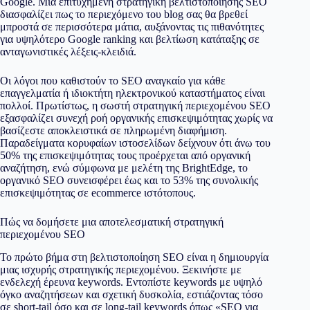
Google. Μια επιτυχημένη στρατηγική βελτιστοποίησης SEO
διασφαλίζει πως το περιεχόμενο του blog σας θα βρεθεί
μπροστά σε περισσότερα μάτια, αυξάνοντας τις πιθανότητες
για υψηλότερο Google ranking και βελτίωση κατάταξης σε
ανταγωνιστικές λέξεις-κλειδιά.
Οι λόγοι που καθιστούν το SEO αναγκαίο για κάθε
επαγγελματία ή ιδιοκτήτη ηλεκτρονικού καταστήματος είναι
πολλοί. Πρωτίστως, η σωστή στρατηγική περιεχομένου SEO
εξασφαλίζει συνεχή ροή οργανικής επισκεψιμότητας χωρίς να
βασίζεστε αποκλειστικά σε πληρωμένη διαφήμιση.
Παραδείγματα κορυφαίων ιστοσελίδων δείχνουν ότι άνω του
50% της επισκεψιμότητας τους προέρχεται από οργανική
αναζήτηση, ενώ σύμφωνα με μελέτη της BrightEdge, το
οργανικό SEO συνεισφέρει έως και το 53% της συνολικής
επισκεψιμότητας σε ecommerce ιστότοπους.
Πώς να δομήσετε μια αποτελεσματική στρατηγική
περιεχομένου SEO
Το πρώτο βήμα στη βελτιστοποίηση SEO είναι η δημιουργία
μιας ισχυρής στρατηγικής περιεχομένου. Ξεκινήστε με
ενδελεχή έρευνα keywords. Εντοπίστε keywords με υψηλό
όγκο αναζητήσεων και σχετική δυσκολία, εστιάζοντας τόσο
σε short-tail όσο και σε long-tail keywords όπως «SEO για