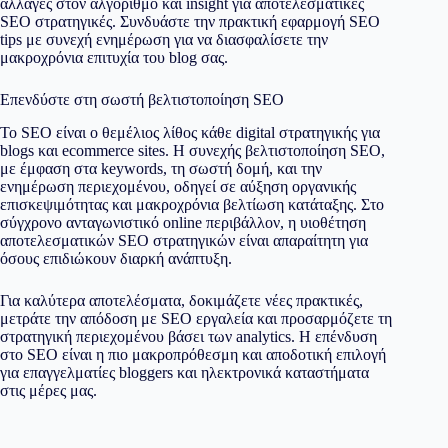
αλλαγές στον αλγόριθμο και insight για αποτελεσματικές
SEO στρατηγικές. Συνδυάστε την πρακτική εφαρμογή SEO
tips με συνεχή ενημέρωση για να διασφαλίσετε την
μακροχρόνια επιτυχία του blog σας.
Επενδύστε στη σωστή βελτιστοποίηση SEO
Το SEO είναι ο θεμέλιος λίθος κάθε digital στρατηγικής για
blogs και ecommerce sites. H συνεχής βελτιστοποίηση SEO,
με έμφαση στα keywords, τη σωστή δομή, και την
ενημέρωση περιεχομένου, οδηγεί σε αύξηση οργανικής
επισκεψιμότητας και μακροχρόνια βελτίωση κατάταξης. Στο
σύγχρονο ανταγωνιστικό online περιβάλλον, η υιοθέτηση
αποτελεσματικών SEO στρατηγικών είναι απαραίτητη για
όσους επιδιώκουν διαρκή ανάπτυξη.
Για καλύτερα αποτελέσματα, δοκιμάζετε νέες πρακτικές,
μετράτε την απόδοση με SEO εργαλεία και προσαρμόζετε τη
στρατηγική περιεχομένου βάσει των analytics. Η επένδυση
στο SEO είναι η πιο μακροπρόθεσμη και αποδοτική επιλογή
για επαγγελματίες bloggers και ηλεκτρονικά καταστήματα
στις μέρες μας.