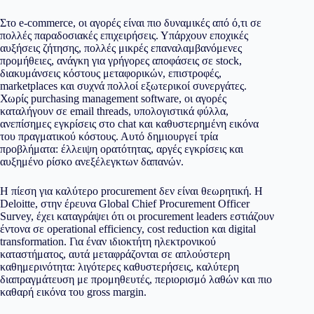
Στο e-commerce, οι αγορές είναι πιο δυναμικές από ό,τι σε
πολλές παραδοσιακές επιχειρήσεις. Υπάρχουν εποχικές
αυξήσεις ζήτησης, πολλές μικρές επαναλαμβανόμενες
προμήθειες, ανάγκη για γρήγορες αποφάσεις σε stock,
διακυμάνσεις κόστους μεταφορικών, επιστροφές,
marketplaces και συχνά πολλοί εξωτερικοί συνεργάτες.
Χωρίς purchasing management software, οι αγορές
καταλήγουν σε email threads, υπολογιστικά φύλλα,
ανεπίσημες εγκρίσεις στο chat και καθυστερημένη εικόνα
του πραγματικού κόστους. Αυτό δημιουργεί τρία
προβλήματα: έλλειψη ορατότητας, αργές εγκρίσεις και
αυξημένο ρίσκο ανεξέλεγκτων δαπανών.
Η πίεση για καλύτερο procurement δεν είναι θεωρητική. Η
Deloitte, στην έρευνα Global Chief Procurement Officer
Survey, έχει καταγράψει ότι οι procurement leaders εστιάζουν
έντονα σε operational efficiency, cost reduction και digital
transformation. Για έναν ιδιοκτήτη ηλεκτρονικού
καταστήματος, αυτά μεταφράζονται σε απλούστερη
καθημερινότητα: λιγότερες καθυστερήσεις, καλύτερη
διαπραγμάτευση με προμηθευτές, περιορισμό λαθών και πιο
καθαρή εικόνα του gross margin.