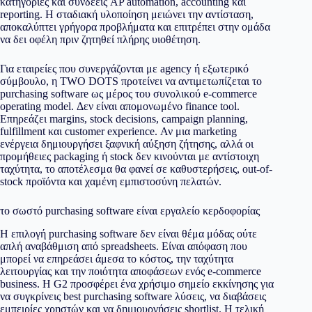
κατηγορίες και συνδέεις AP automation, accounting και
reporting. Η σταδιακή υλοποίηση μειώνει την αντίσταση,
αποκαλύπτει γρήγορα προβλήματα και επιτρέπει στην ομάδα
να δει οφέλη πριν ζητηθεί πλήρης υιοθέτηση.
Για εταιρείες που συνεργάζονται με agency ή εξωτερικό
σύμβουλο, η TWO DOTS προτείνει να αντιμετωπίζεται το
purchasing software ως μέρος του συνολικού e-commerce
operating model. Δεν είναι απομονωμένο finance tool.
Επηρεάζει margins, stock decisions, campaign planning,
fulfillment και customer experience. Αν μια marketing
ενέργεια δημιουργήσει ξαφνική αύξηση ζήτησης, αλλά οι
προμήθειες packaging ή stock δεν κινούνται με αντίστοιχη
ταχύτητα, το αποτέλεσμα θα φανεί σε καθυστερήσεις, out-of-
stock προϊόντα και χαμένη εμπιστοσύνη πελατών.
το σωστό purchasing software είναι εργαλείο κερδοφορίας
Η επιλογή purchasing software δεν είναι θέμα μόδας ούτε
απλή αναβάθμιση από spreadsheets. Είναι απόφαση που
μπορεί να επηρεάσει άμεσα το κόστος, την ταχύτητα
λειτουργίας και την ποιότητα αποφάσεων ενός e-commerce
business. Η G2 προσφέρει ένα χρήσιμο σημείο εκκίνησης για
να συγκρίνεις best purchasing software λύσεις, να διαβάσεις
εμπειρίες χρηστών και να δημιουργήσεις shortlist. Η τελική