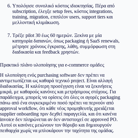
Υπολόγισε συνολικό κόστος ιδιοκτησίας. Πέρα από
subscription, έλεγξε setup fees, κόστος integrations,
training, migration, επιπλέον users, support tiers και
μελλοντική κλιμάκωση.
Τρέξε pilot 30 έως 60 ημερών. Ξεκίνα με μία
κατηγορία δαπανών, όπως packaging ή SaaS renewals,
μέτρησε χρόνους έγκρισης, λάθη, συμμόρφωση στη
διαδικασία και feedback χρηστών.
Πρακτικό πλάνο υλοποίησης για e-commerce ομάδες
Η υλοποίηση ενός purchasing software δεν πρέπει να
αντιμετωπίζεται ως καθαρά τεχνικό project. Είναι αλλαγή
διαδικασίας. Η καλύτερη προσέγγιση είναι να ξεκινήσεις
μικρά, με καθαρούς κανόνες και μετρήσιμους στόχους. Για
παράδειγμα, μπορείς να ορίσεις ότι όλες οι αγορές packaging
πάνω από ένα συγκεκριμένο ποσό πρέπει να περνούν από
approval workflow, ότι κάθε νέος προμηθευτής χρειάζεται
supplier onboarding πριν δεχθεί παραγγελία, και ότι κανένα
invoice δεν πληρώνεται αν δεν αντιστοιχεί σε approved PO.
Αυτοί οι κανόνες μειώνουν τον θόρυβο και δημιουργούν
πειθαρχία χωρίς να μπλοκάρουν την ταχύτητα της ομάδας.