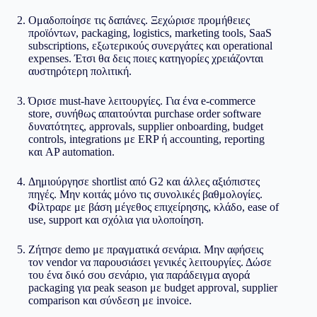
Ομαδοποίησε τις δαπάνες. Ξεχώρισε προμήθειες
προϊόντων, packaging, logistics, marketing tools, SaaS
subscriptions, εξωτερικούς συνεργάτες και operational
expenses. Έτσι θα δεις ποιες κατηγορίες χρειάζονται
αυστηρότερη πολιτική.
Όρισε must-have λειτουργίες. Για ένα e-commerce
store, συνήθως απαιτούνται purchase order software
δυνατότητες, approvals, supplier onboarding, budget
controls, integrations με ERP ή accounting, reporting
και AP automation.
Δημιούργησε shortlist από G2 και άλλες αξιόπιστες
πηγές. Μην κοιτάς μόνο τις συνολικές βαθμολογίες.
Φίλτραρε με βάση μέγεθος επιχείρησης, κλάδο, ease of
use, support και σχόλια για υλοποίηση.
Ζήτησε demo με πραγματικά σενάρια. Μην αφήσεις
τον vendor να παρουσιάσει γενικές λειτουργίες. Δώσε
του ένα δικό σου σενάριο, για παράδειγμα αγορά
packaging για peak season με budget approval, supplier
comparison και σύνδεση με invoice.