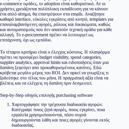
e-commerce ομάδες, το adoption είναι καθοριστικό. Αν οι
χρήστες χρειάζονται πολύπλοκη εκπαίδευση για να κάνουν
ένα απλό αίτημα, θα επιστρέψουν στα emails. Αναζήτησε
καθαρό interface, εύκολες εγκρίσεις από κινητό, templates για
επαναλαμβανόμενες αγορές, ρόλους και δικαιώματα, καθώς
και αυτοματισμούς που δεν απαιτούν τεχνική ομάδα για κάθε
αλλαγή. Το e-procurement πρέπει να λειτουργεί ως
επιτάχυνση, όχι ως εμπόδιο.
Το τέταρτο κριτήριο είναι ο έλεγχος κόστους. Η πλατφόρμα
πρέπει να προσφέρει budget visibility, spend categories,
supplier analytics, approval limits και ειδοποιήσεις όταν μια
δαπάνη ξεφεύγει από προκαθορισμένους κανόνες. Εδώ
κρύβεται μεγάλο μέρος του ROI. Δεν αρκεί να γνωρίζεις τι
ξοδεύτηκε στο τέλος του μήνα. Η πραγματική αξία είναι να
βλέπεις και να ελέγχεις τη δαπάνη πριν δεσμευτεί.
Step-by-Step οδηγός επιλογής purchasing software
Χαρτογράφησε την τρέχουσα διαδικασία αγορών.
Κατέγραψε ποιος ζητά αγορές, ποιος εγκρίνει, ποια
εργαλεία χρησιμοποιούνται, πόσο συχνά
δημιουργούνται λάθη και ποιες αγορές γίνονται εκτός
διαδικασίας.