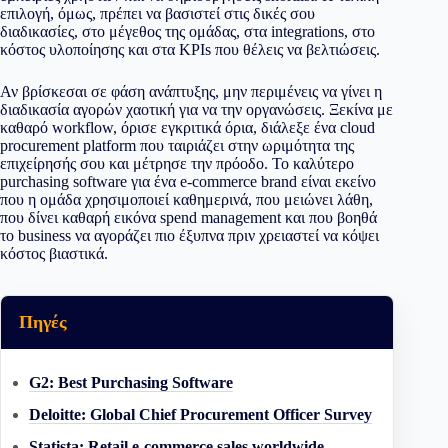
επιλογή, όμως, πρέπει να βασιστεί στις δικές σου
διαδικασίες, στο μέγεθος της ομάδας, στα integrations, στο
κόστος υλοποίησης και στα KPIs που θέλεις να βελτιώσεις.
Αν βρίσκεσαι σε φάση ανάπτυξης, μην περιμένεις να γίνει η
διαδικασία αγορών χαοτική για να την οργανώσεις. Ξεκίνα με
καθαρό workflow, όρισε εγκριτικά όρια, διάλεξε ένα cloud
procurement platform που ταιριάζει στην ωριμότητα της
επιχείρησής σου και μέτρησε την πρόοδο. Το καλύτερο
purchasing software για ένα e-commerce brand είναι εκείνο
που η ομάδα χρησιμοποιεί καθημερινά, που μειώνει λάθη,
που δίνει καθαρή εικόνα spend management και που βοηθά
το business να αγοράζει πιο έξυπνα πριν χρειαστεί να κόψει
κόστος βιαστικά.
Πηγές
G2: Best Purchasing Software
Deloitte: Global Chief Procurement Officer Survey
Statista: Retail e-commerce sales worldwide