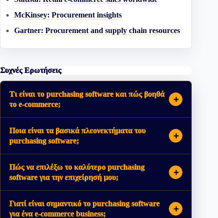
McKinsey: Procurement insights
Gartner: Procurement and supply chain resources
Συχνές Ερωτήσεις
Τι είναι το purchasing software και πώς βοηθά
το e-commerce;
Ποια είναι τα βασικά πλεονεκτήματα του
purchasing software;
Πώς να επιλέξω το καλύτερο purchasing
software για την επιχείρησή μου;
Γιατί είναι σημαντικό το purchasing software
για ένα e-commerce business;