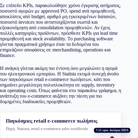
Σε επίπεδο KPIs, παρακολούθησε χρόνο έγκρισης αιτήματος,
ποσοστό αγορών με approved PO, spend ανά προμηθευτή,
αποκλίσεις από budget, αριθμό μη εγκεκριμένων δαπανών,
ποσοστό invoices που αντιστοιχίζονται σωστά και
εξοικονόμηση από consolidation προμηθευτών. Αν έχεις
πολλές κατηγορίες προϊόντων, πρόσθεσε KPIs για lead time
προμηθευτή και stock availability. Το purchasing software
γίνεται πραγματικά χρήσιμο όταν τα δεδομένα του
επηρεάζουν αποφάσεις σε merchandising, operations και
finance.
Η ανάγκη γίνεται ακόμη πιο έντονη όσο μεγαλώνει η αγορά
του ηλεκτρονικού εμπορίου. Η Statista εκτιμά συνεχή άνοδο
των παγκόσμιων retail e-commerce πωλήσεων, κάτι που
σημαίνει μεγαλύτερη πολυπλοκότητα σε supply, inventory
και operating costs. Όπως φαίνεται στο παρακάτω γράφημα, η
ανάπτυξη του e-commerce αυξάνει την πίεση για πιο
δομημένες διαδικασίες προμηθειών.
Παγκόσμιες retail e-commerce πωλήσεις
Πηγή: Statista, retail e-commerce sales worldwide
7.53 τρισ. δολάρια ΗΠΑ