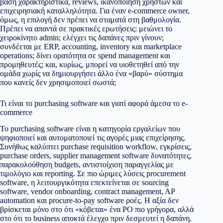
βάση χαρακτηριστικά, reviews, ικανοποίηση χρηστών και
επιχειρησιακή καταλληλότητα. Για έναν e-commerce owner,
όμως, η επιλογή δεν πρέπει να σταματά στη βαθμολογία.
Πρέπει να απαντά σε πρακτικές ερωτήσεις: μειώνει το
χειροκίνητο admin; ελέγχει τις δαπάνες πριν γίνουν;
συνδέεται με ERP, accounting, inventory και marketplace
operations; δίνει ορατότητα σε spend management και
προμηθευτές; και, κυρίως, μπορεί να υιοθετηθεί από την
ομάδα χωρίς να δημιουργήσει άλλο ένα «βαρύ» σύστημα
που κανείς δεν χρησιμοποιεί σωστά;
Τι είναι το purchasing software και γιατί αφορά άμεσα το e-
commerce
Το purchasing software είναι η κατηγορία εργαλείων που
ψηφιοποιεί και αυτοματοποιεί τις αγορές μιας επιχείρησης.
Συνήθως καλύπτει purchase requisition workflow, εγκρίσεις,
purchase orders, supplier management software δυνατότητες,
παρακολούθηση budgets, αντιστοίχιση παραγγελίας με
τιμολόγιο και reporting. Σε πιο ώριμες λύσεις procurement
software, η λειτουργικότητα επεκτείνεται σε sourcing
software, vendor onboarding, contract management, AP
automation και procure-to-pay software ροές. Η αξία δεν
βρίσκεται μόνο στο ότι «κόβεται» ένα PO πιο γρήγορα, αλλά
στο ότι το business αποκτά έλεγχο πριν δεσμευτεί η δαπάνη.