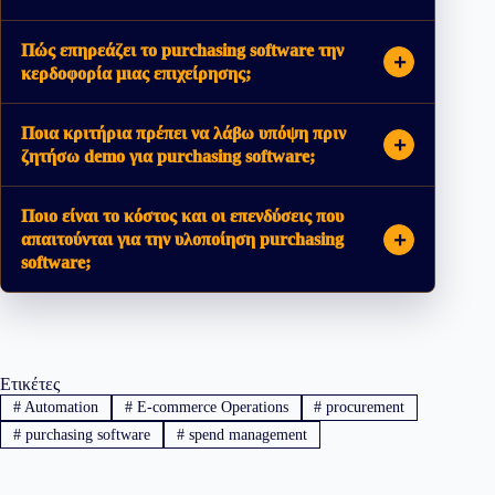
Πώς επηρεάζει το purchasing software την
κερδοφορία μιας επιχείρησης;
Ποια κριτήρια πρέπει να λάβω υπόψη πριν
ζητήσω demo για purchasing software;
Ποιο είναι το κόστος και οι επενδύσεις που
απαιτούνται για την υλοποίηση purchasing
software;
Ετικέτες
#
Automation
#
E-commerce Operations
#
procurement
#
purchasing software
#
spend management