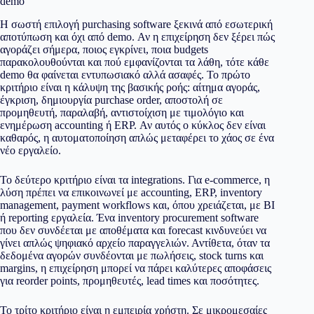
demo
Η σωστή επιλογή purchasing software ξεκινά από εσωτερική
αποτύπωση και όχι από demo. Αν η επιχείρηση δεν ξέρει πώς
αγοράζει σήμερα, ποιος εγκρίνει, ποια budgets
παρακολουθούνται και πού εμφανίζονται τα λάθη, τότε κάθε
demo θα φαίνεται εντυπωσιακό αλλά ασαφές. Το πρώτο
κριτήριο είναι η κάλυψη της βασικής ροής: αίτημα αγοράς,
έγκριση, δημιουργία purchase order, αποστολή σε
προμηθευτή, παραλαβή, αντιστοίχιση με τιμολόγιο και
ενημέρωση accounting ή ERP. Αν αυτός ο κύκλος δεν είναι
καθαρός, η αυτοματοποίηση απλώς μεταφέρει το χάος σε ένα
νέο εργαλείο.
Το δεύτερο κριτήριο είναι τα integrations. Για e-commerce, η
λύση πρέπει να επικοινωνεί με accounting, ERP, inventory
management, payment workflows και, όπου χρειάζεται, με BI
ή reporting εργαλεία. Ένα inventory procurement software
που δεν συνδέεται με αποθέματα και forecast κινδυνεύει να
γίνει απλώς ψηφιακό αρχείο παραγγελιών. Αντίθετα, όταν τα
δεδομένα αγορών συνδέονται με πωλήσεις, stock turns και
margins, η επιχείρηση μπορεί να πάρει καλύτερες αποφάσεις
για reorder points, προμηθευτές, lead times και ποσότητες.
Το τρίτο κριτήριο είναι η εμπειρία χρήστη. Σε μικρομεσαίες