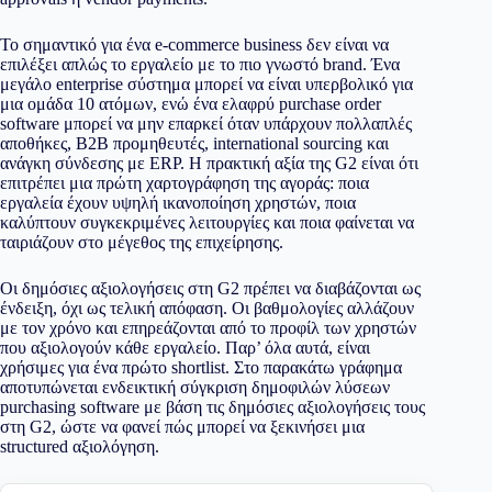
Το σημαντικό για ένα e-commerce business δεν είναι να
επιλέξει απλώς το εργαλείο με το πιο γνωστό brand. Ένα
μεγάλο enterprise σύστημα μπορεί να είναι υπερβολικό για
μια ομάδα 10 ατόμων, ενώ ένα ελαφρύ purchase order
software μπορεί να μην επαρκεί όταν υπάρχουν πολλαπλές
αποθήκες, B2B προμηθευτές, international sourcing και
ανάγκη σύνδεσης με ERP. Η πρακτική αξία της G2 είναι ότι
επιτρέπει μια πρώτη χαρτογράφηση της αγοράς: ποια
εργαλεία έχουν υψηλή ικανοποίηση χρηστών, ποια
καλύπτουν συγκεκριμένες λειτουργίες και ποια φαίνεται να
ταιριάζουν στο μέγεθος της επιχείρησης.
Οι δημόσιες αξιολογήσεις στη G2 πρέπει να διαβάζονται ως
ένδειξη, όχι ως τελική απόφαση. Οι βαθμολογίες αλλάζουν
με τον χρόνο και επηρεάζονται από το προφίλ των χρηστών
που αξιολογούν κάθε εργαλείο. Παρ’ όλα αυτά, είναι
χρήσιμες για ένα πρώτο shortlist. Στο παρακάτω γράφημα
αποτυπώνεται ενδεικτική σύγκριση δημοφιλών λύσεων
purchasing software με βάση τις δημόσιες αξιολογήσεις τους
στη G2, ώστε να φανεί πώς μπορεί να ξεκινήσει μια
structured αξιολόγηση.