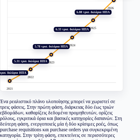
2026
6.88 τρισ. δολάρια ΗΠΑ
2025
6.33 τρισ. δολάρια ΗΠΑ
2024
5.78 τρισ. δολάρια ΗΠΑ
5.31 τρισ. δολάρια ΗΠΑ
2023
 τρισ. δολάρια ΗΠΑ
2022
2021
Ένα ρεαλιστικό πλάνο υλοποίησης μπορεί να χωριστεί σε
τρεις φάσεις. Στην πρώτη φάση, διάρκειας δύο έως τριών
εβδομάδων, καθαρίζεις δεδομένα προμηθευτών, ορίζεις
ρόλους, εγκριτικά όρια και βασικές κατηγορίες δαπανών. Στη
δεύτερη φάση, ενεργοποιείς μία ή δύο κρίσιμες ροές, όπως
purchase requisitions και purchase orders για συγκεκριμένη
κατηγορία. Στην τρίτη φάση, επεκτείνεις σε περισσότερες