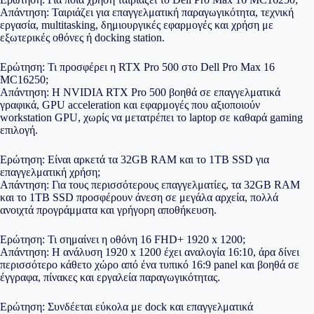
Απάντηση: Ταιριάζει για επαγγελματική παραγωγικότητα, τεχνική
εργασία, multitasking, δημιουργικές εφαρμογές και χρήση με
εξωτερικές οθόνες ή docking station.
Ερώτηση: Τι προσφέρει η RTX Pro 500 στο Dell Pro Max 16
MC16250;
Απάντηση: Η NVIDIA RTX Pro 500 βοηθά σε επαγγελματικά
γραφικά, GPU acceleration και εφαρμογές που αξιοποιούν
workstation GPU, χωρίς να μετατρέπει το laptop σε καθαρά gaming
επιλογή.
Ερώτηση: Είναι αρκετά τα 32GB RAM και το 1TB SSD για
επαγγελματική χρήση;
Απάντηση: Για τους περισσότερους επαγγελματίες, τα 32GB RAM
και το 1TB SSD προσφέρουν άνεση σε μεγάλα αρχεία, πολλά
ανοιχτά προγράμματα και γρήγορη αποθήκευση.
Ερώτηση: Τι σημαίνει η οθόνη 16 FHD+ 1920 x 1200;
Απάντηση: Η ανάλυση 1920 x 1200 έχει αναλογία 16:10, άρα δίνει
περισσότερο κάθετο χώρο από ένα τυπικό 16:9 panel και βοηθά σε
έγγραφα, πίνακες και εργαλεία παραγωγικότητας.
Ερώτηση: Συνδέεται εύκολα με dock και επαγγελματικά