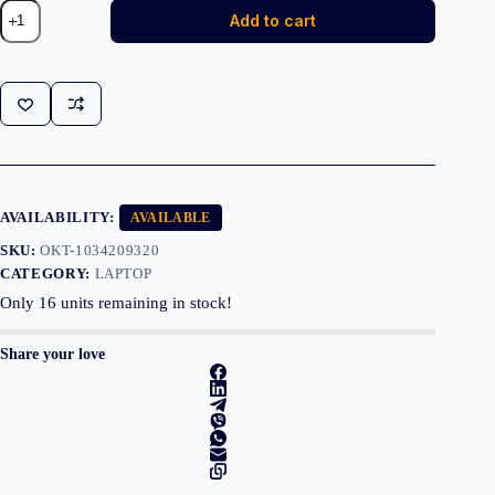
Dell
Add to cart
Pro
Max
16
MC16250
Ultra
7
32GB
1TB
RTX
Pro
500
AVAILABILITY:
AVAILABLE
quantity
SKU:
OKT-1034209320
CATEGORY:
LAPTOP
Only
16
units remaining in stock!
Share your love