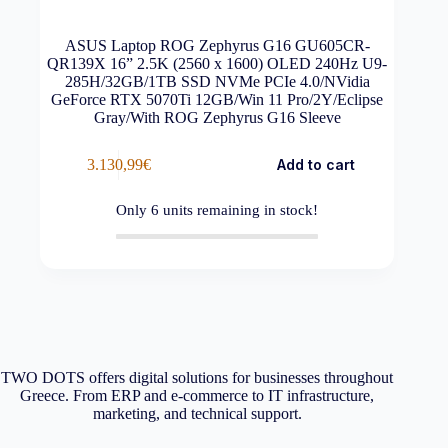
ASUS Laptop ROG Zephyrus G16 GU605CR-
QR139X 16” 2.5K (2560 x 1600) OLED 240Hz U9-
285H/32GB/1TB SSD NVMe PCIe 4.0/NVidia
GeForce RTX 5070Ti 12GB/Win 11 Pro/2Y/Eclipse
Gray/With ROG Zephyrus G16 Sleeve
3.130,99
€
Add to cart
Only
6
units remaining in stock!
TWO DOTS offers digital solutions for businesses throughout
Greece. From ERP and e-commerce to IT infrastructure,
marketing, and technical support.