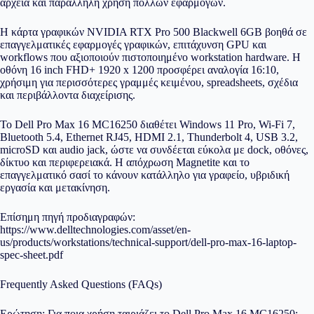
αρχεία και παράλληλη χρήση πολλών εφαρμογών.
Η κάρτα γραφικών NVIDIA RTX Pro 500 Blackwell 6GB βοηθά σε
επαγγελματικές εφαρμογές γραφικών, επιτάχυνση GPU και
workflows που αξιοποιούν πιστοποιημένο workstation hardware. Η
οθόνη 16 inch FHD+ 1920 x 1200 προσφέρει αναλογία 16:10,
χρήσιμη για περισσότερες γραμμές κειμένου, spreadsheets, σχέδια
και περιβάλλοντα διαχείρισης.
Το Dell Pro Max 16 MC16250 διαθέτει Windows 11 Pro, Wi-Fi 7,
Bluetooth 5.4, Ethernet RJ45, HDMI 2.1, Thunderbolt 4, USB 3.2,
microSD και audio jack, ώστε να συνδέεται εύκολα με dock, οθόνες,
δίκτυο και περιφερειακά. Η απόχρωση Magnetite και το
επαγγελματικό σασί το κάνουν κατάλληλο για γραφείο, υβριδική
εργασία και μετακίνηση.
Επίσημη πηγή προδιαγραφών:
https://www.delltechnologies.com/asset/en-
us/products/workstations/technical-support/dell-pro-max-16-laptop-
spec-sheet.pdf
Frequently Asked Questions (FAQs)
Ερώτηση: Για ποια χρήση ταιριάζει το Dell Pro Max 16 MC16250;