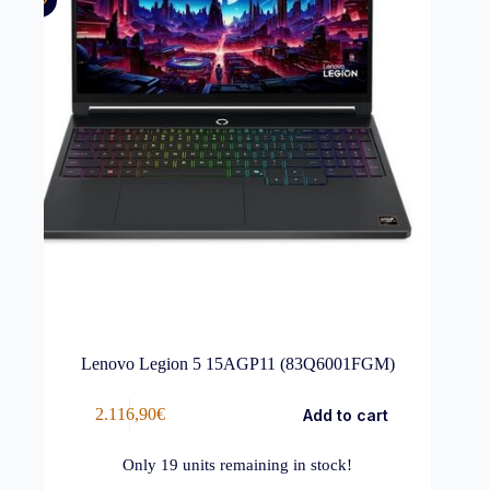
Lenovo Legion 5 15AGP11 (83Q6001FGM)
2.116,90
€
Add to cart
Only
19
units remaining in stock!