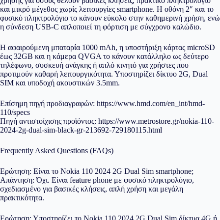
χρήσης για όσους θέλουν βασικές κλήσεις, πρακτικό πληκτρολόγιο
και μικρό μέγεθος χωρίς λειτουργίες smartphone. Η οθόνη 2″ και το
φυσικό πληκτρολόγιο το κάνουν εύκολο στην καθημερινή χρήση, ενώ
η σύνδεση USB-C απλοποιεί τη φόρτιση με σύγχρονο καλώδιο.
Η αφαιρούμενη μπαταρία 1000 mAh, η υποστήριξη κάρτας microSD
έως 32GB και η κάμερα QVGA το κάνουν κατάλληλο ως δεύτερο
τηλέφωνο, συσκευή ανάγκης ή απλό κινητό για χρήστες που
προτιμούν καθαρή λειτουργικότητα. Υποστηρίζει δίκτυο 2G, Dual
SIM και υποδοχή ακουστικών 3.5mm.
Επίσημη πηγή προδιαγραφών: https://www.hmd.com/en_int/hmd-
110/specs
Πηγή αντιστοίχισης προϊόντος: https://www.metrostore.gr/nokia-110-
2024-2g-dual-sim-black-gr-213692-729180115.html
Frequently Asked Questions (FAQs)
Ερώτηση: Είναι το Nokia 110 2024 2G Dual Sim smartphone;
Απάντηση: Όχι. Είναι feature phone με φυσικό πληκτρολόγιο,
σχεδιασμένο για βασικές κλήσεις, απλή χρήση και μεγάλη
πρακτικότητα.
Ερώτηση: Υποστηρίζει το Nokia 110 2024 2G Dual Sim δίκτυα 4G ή