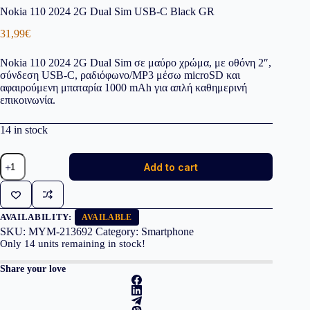
Nokia 110 2024 2G Dual Sim USB-C Black GR
31,99
€
Nokia 110 2024 2G Dual Sim σε μαύρο χρώμα, με οθόνη 2″,
σύνδεση USB-C, ραδιόφωνο/MP3 μέσω microSD και
αφαιρούμενη μπαταρία 1000 mAh για απλή καθημερινή
επικοινωνία.
14 in stock
Nokia
Add to cart
110
2024
2G
Dual
Sim
AVAILABILITY:
AVAILABLE
USB-
SKU:
MYM-213692
Category:
Smartphone
C
Only
14
units remaining in stock!
Black
GR
Share your love
quantity