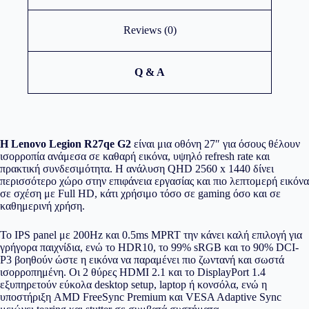
Reviews (0)
Q & A
Η Lenovo Legion R27qe G2
είναι μια οθόνη 27″ για όσους θέλουν
ισορροπία ανάμεσα σε καθαρή εικόνα, υψηλό refresh rate και
πρακτική συνδεσιμότητα. Η ανάλυση QHD 2560 x 1440 δίνει
περισσότερο χώρο στην επιφάνεια εργασίας και πιο λεπτομερή εικόνα
σε σχέση με Full HD, κάτι χρήσιμο τόσο σε gaming όσο και σε
καθημερινή χρήση.
Το IPS panel με 200Hz και 0.5ms MPRT την κάνει καλή επιλογή για
γρήγορα παιχνίδια, ενώ το HDR10, το 99% sRGB και το 90% DCI-
P3 βοηθούν ώστε η εικόνα να παραμένει πιο ζωντανή και σωστά
ισορροπημένη. Οι 2 θύρες HDMI 2.1 και το DisplayPort 1.4
εξυπηρετούν εύκολα desktop setup, laptop ή κονσόλα, ενώ η
υποστήριξη AMD FreeSync Premium και VESA Adaptive Sync