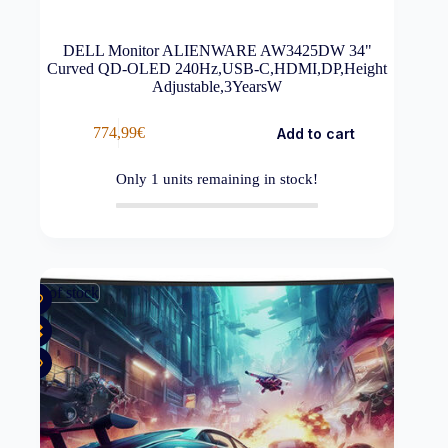
DELL Monitor ALIENWARE AW3425DW 34"
Curved QD-OLED 240Hz,USB-C,HDMI,DP,Height
Adjustable,3YearsW
774,99
€
Add to cart
Only
1
units remaining in stock!
Out of stock