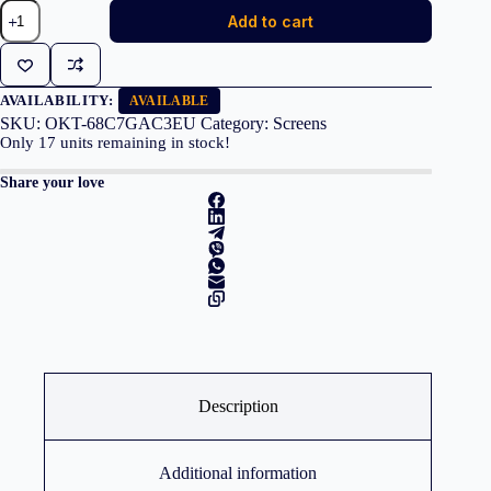
Lenovo
Add to cart
Legion
R27qe
G2
Gaming
Monitor
AVAILABILITY:
AVAILABLE
27"
SKU:
OKT-68C7GAC3EU
Category:
Screens
QHD
Only
17
units remaining in stock!
IPS
quantity
Share your love
Description
Additional information