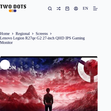
Skip
to
EN
Shopping
content
cart
Home
Regional
Screens
Lenovo Legion R27qe G2 27-inch QHD IPS Gaming
Monitor