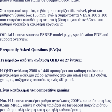
μειώνει tearing και stutter σε συμβατά συστήματα.
Στο πρακτικό κομμάτι, η βάση υποστηρίζει tilt, swivel, pivot και
ρύθμιση ύψους έως 135 mm, ενώ η συμβατότητα VESA 100 x 100
mm επιτρέπει τοποθέτηση σε arm ή βάση τοίχου όταν θέλετε πιο
καθαρό γραφείο ή καλύτερη εργονομία.
Official Lenovo sources:
PSREF model page
,
specification PDF
and
support overview
.
Frequently Asked Questions (FAQs)
Τι κερδίζω από την ανάλυση QHD σε 27 ίντσες;
Η QHD ανάλυση 2560 x 1440 προσφέρει πιο καθαρή εικόνα και
μεγαλύτερο ωφέλιμο χώρο εργασίας από μια απλή Full HD οθόνη,
χωρίς τις αυξημένες απαιτήσεις ενός 4K panel.
Είναι κατάλληλη για competitive gaming;
Ναι. Η Lenovo αναφέρει ρυθμό ανανέωσης 200Hz και απόκριση έως
0.5ms MPRT, οπότε η οθόνη ταιριάζει σε fast-paced παιχνίδια όπου
μετρά η ομαλή κίνηση και η χαμηλή καθυστέρηση.