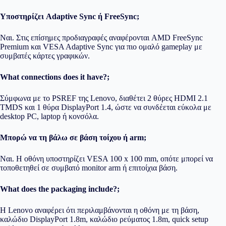
Υποστηρίζει Adaptive Sync ή FreeSync;
Ναι. Στις επίσημες προδιαγραφές αναφέρονται AMD FreeSync
Premium και VESA Adaptive Sync για πιο ομαλό gameplay με
συμβατές κάρτες γραφικών.
What connections does it have?;
Σύμφωνα με το PSREF της Lenovo, διαθέτει 2 θύρες HDMI 2.1
TMDS και 1 θύρα DisplayPort 1.4, ώστε να συνδέεται εύκολα με
desktop PC, laptop ή κονσόλα.
Μπορώ να τη βάλω σε βάση τοίχου ή arm;
Ναι. Η οθόνη υποστηρίζει VESA 100 x 100 mm, οπότε μπορεί να
τοποθετηθεί σε συμβατό monitor arm ή επιτοίχια βάση.
What does the packaging include?;
Η Lenovo αναφέρει ότι περιλαμβάνονται η οθόνη με τη βάση,
καλώδιο DisplayPort 1.8m, καλώδιο ρεύματος 1.8m, quick setup